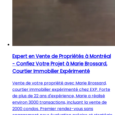
Expert en Vente de Propriétés à Montréal
- Confiez Votre Projet à Marie Brossard,
Courtier Immobilier Expérimenté
Vente de votre propriété avec Marie Brossard,
courtier immobilier expérimenté chez EXP. Forte
de plus de 22 ans d'expérience, Marie a réalisé
environ 3000 transactions, incluant la vente de
2000 condos. Premier rendez-vous sans