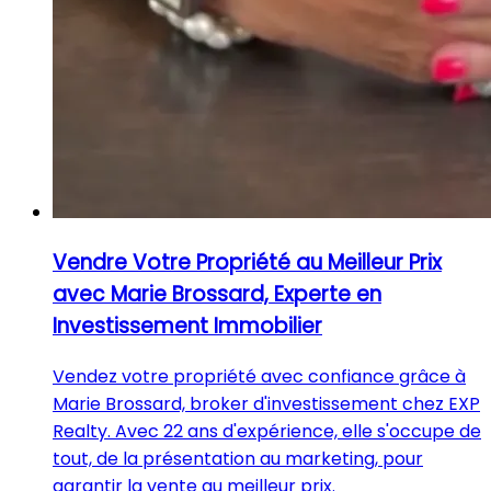
Vendre Votre Propriété au Meilleur Prix
avec Marie Brossard, Experte en
Investissement Immobilier
Vendez votre propriété avec confiance grâce à
Marie Brossard, broker d'investissement chez EXP
Realty. Avec 22 ans d'expérience, elle s'occupe de
tout, de la présentation au marketing, pour
garantir la vente au meilleur prix.