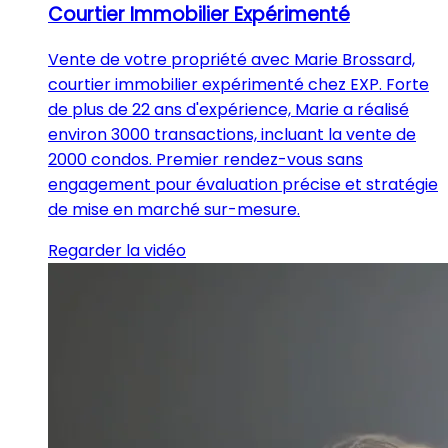
Courtier Immobilier Expérimenté
Vente de votre propriété avec Marie Brossard,
courtier immobilier expérimenté chez EXP. Forte
de plus de 22 ans d'expérience, Marie a réalisé
environ 3000 transactions, incluant la vente de
2000 condos. Premier rendez-vous sans
engagement pour évaluation précise et stratégie
de mise en marché sur-mesure.
Regarder la vidéo