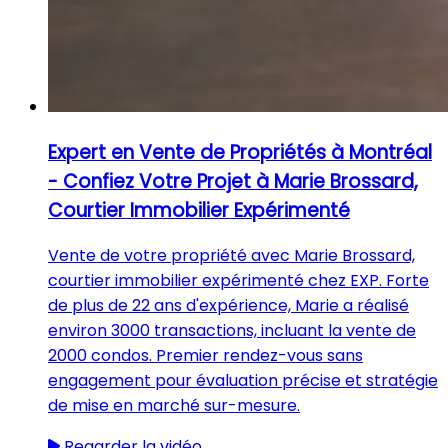
Expert en Vente de Propriétés à Montréal
- Confiez Votre Projet à Marie Brossard,
Courtier Immobilier Expérimenté
Vente de votre propriété avec Marie Brossard,
courtier immobilier expérimenté chez EXP. Forte
de plus de 22 ans d'expérience, Marie a réalisé
environ 3000 transactions, incluant la vente de
2000 condos. Premier rendez-vous sans
engagement pour évaluation précise et stratégie
de mise en marché sur-mesure.
Regarder la vidéo