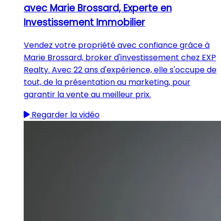
avec Marie Brossard, Experte en
Investissement Immobilier
Vendez votre propriété avec confiance grâce à
Marie Brossard, broker d'investissement chez EXP
Realty. Avec 22 ans d'expérience, elle s'occupe de
tout, de la présentation au marketing, pour
garantir la vente au meilleur prix.
Regarder la vidéo