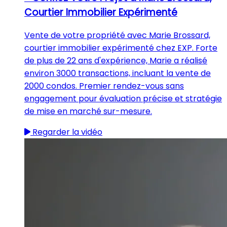
Courtier Immobilier Expérimenté
Vente de votre propriété avec Marie Brossard,
courtier immobilier expérimenté chez EXP. Forte
de plus de 22 ans d'expérience, Marie a réalisé
environ 3000 transactions, incluant la vente de
2000 condos. Premier rendez-vous sans
engagement pour évaluation précise et stratégie
de mise en marché sur-mesure.
Regarder la vidéo