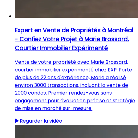
Expert en Vente de Propriétés à Montréal
- Confiez Votre Projet à Marie Brossard,
Courtier Immobilier Expérimenté
Vente de votre propriété avec Marie Brossard,
courtier immobilier expérimenté chez EXP. Forte
de plus de 22 ans d'expérience, Marie a réalisé
environ 3000 transactions, incluant la vente de
2000 condos. Premier rendez-vous sans
engagement pour évaluation précise et stratégie
de mise en marché sur-mesure.
Regarder la vidéo