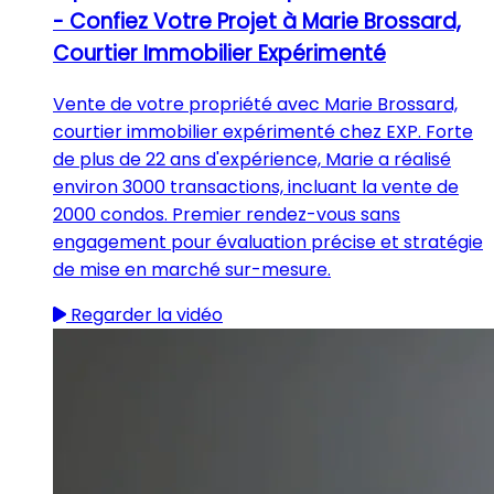
- Confiez Votre Projet à Marie Brossard,
Courtier Immobilier Expérimenté
Vente de votre propriété avec Marie Brossard,
courtier immobilier expérimenté chez EXP. Forte
de plus de 22 ans d'expérience, Marie a réalisé
environ 3000 transactions, incluant la vente de
2000 condos. Premier rendez-vous sans
engagement pour évaluation précise et stratégie
de mise en marché sur-mesure.
Regarder la vidéo