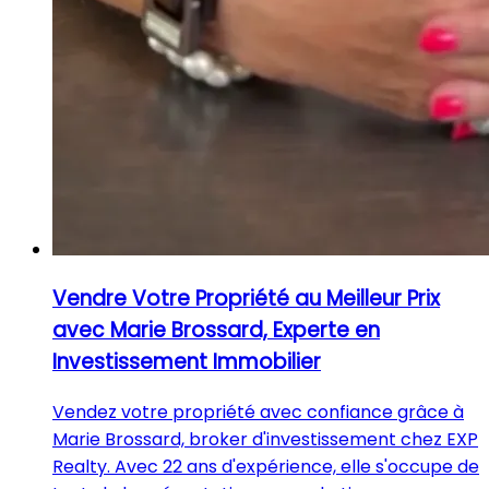
Vendre Votre Propriété au Meilleur Prix
avec Marie Brossard, Experte en
Investissement Immobilier
Vendez votre propriété avec confiance grâce à
Marie Brossard, broker d'investissement chez EXP
Realty. Avec 22 ans d'expérience, elle s'occupe de