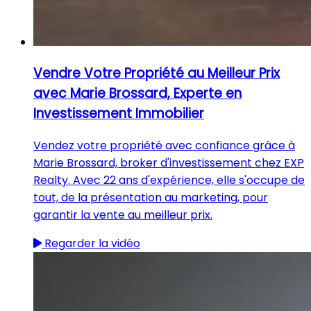
Vendre Votre Propriété au Meilleur Prix
avec Marie Brossard, Experte en
Investissement Immobilier
Vendez votre propriété avec confiance grâce à
Marie Brossard, broker d'investissement chez EXP
Realty. Avec 22 ans d'expérience, elle s'occupe de
tout, de la présentation au marketing, pour
garantir la vente au meilleur prix.
Regarder la vidéo