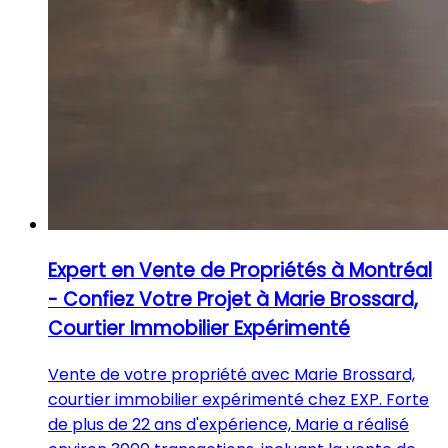
Expert en Vente de Propriétés à Montréal
- Confiez Votre Projet à Marie Brossard,
Courtier Immobilier Expérimenté
Vente de votre propriété avec Marie Brossard,
courtier immobilier expérimenté chez EXP. Forte
de plus de 22 ans d'expérience, Marie a réalisé